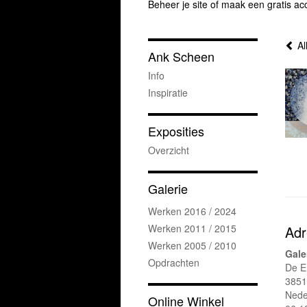
Beheer je site
of
maak een gratis ac
Al
Ank Scheen
Info
Inspiratie
Exposities
Overzicht
Galerie
Werken 2016 / 2024
Werken 2011 / 2015
Adr
Werken 2005 / 2010
Gale
Opdrachten
De E
385
Nede
Online Winkel