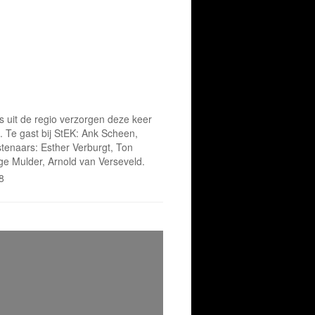
s uit de regio verzorgen deze keer
. Te gast bij StEK: Ank Scheen,
tenaars: Esther Verburgt, Ton
ge Mulder, Arnold van Verseveld.
8