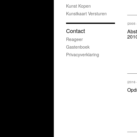
Kunst Kopen
Kunstkaart Versturen
(2005 
Contact
Abst
201
Reageer
Gastenboek
Privacyverklaring
(2016 
Opd