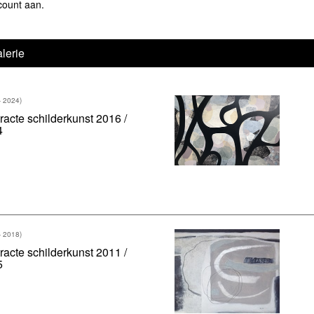
count aan
.
lerie
- 2024)
racte schilderkunst 2016 /
4
- 2018)
racte schilderkunst 2011 /
5