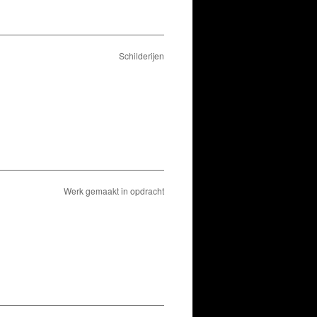
Schilderijen
Werk gemaakt in opdracht