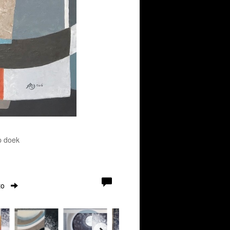
p doek
to