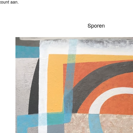
count aan
.
Sporen