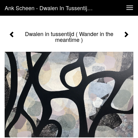
Ank Scheen - Dwalen In Tussentijd ( Wander In The Meantime )
Tog
navi
Dwalen in tussentijd ( Wander in the
meantime )